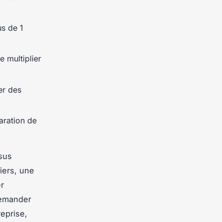
us de 1
e multiplier
er des
aration de
ssus
iers, une
er
demander
reprise,