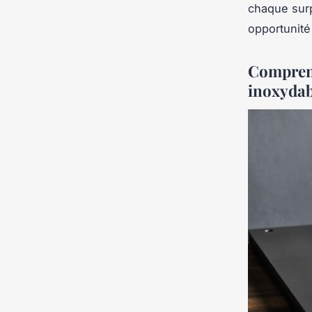
chaque sur
opportunité 
Comprendr
inoxydab