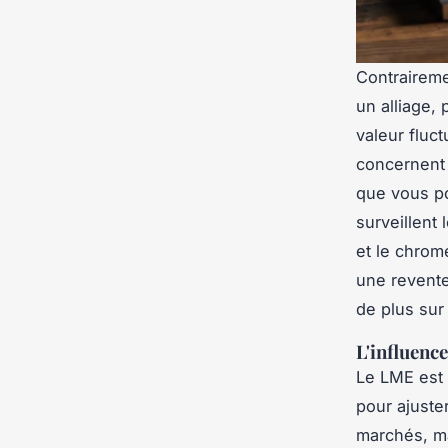
Contraireme
un alliage,
valeur fluc
concernent 
que vous po
surveillent
et le chrom
une revente
de plus sur 
L'influenc
Le LME est 
pour ajuster
marchés, ma