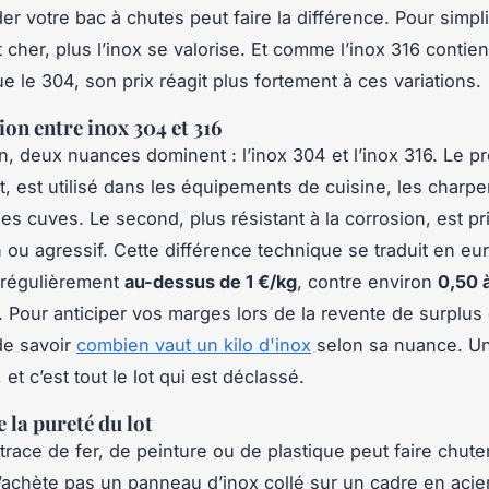
er votre bac à chutes peut faire la différence. Pour simplif
t cher, plus l’inox se valorise. Et comme l’inox 316 contie
e le 304, son prix réagit plus fortement à ces variations.
ion entre inox 304 et 316
in, deux nuances dominent : l’inox 304 et l’inox 316. Le pr
t, est utilisé dans les équipements de cuisine, les charp
es cuves. Le second, plus résistant à la corrosion, est pr
 ou agressif. Cette différence technique se traduit en eur
 régulièrement
au-dessus de 1 €/kg
, contre environ
0,50 
 Pour anticiper vos marges lors de la revente de surplus d'
 de savoir
combien vaut un kilo d'inox
selon sa nuance. Un
et c’est tout le lot qui est déclassé.
 la pureté du lot
race de fer, de peinture ou de plastique peut faire chuter
 n’achète pas un panneau d’inox collé sur un cadre en acier