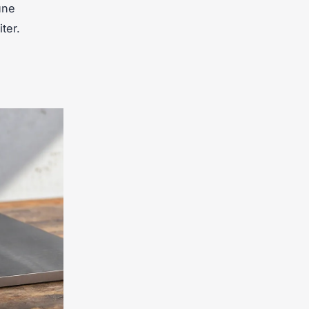
une
ter.