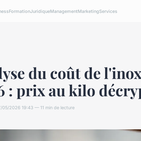
ness
Formation
Juridique
Management
Marketing
Services
yse du coût de l'ino
 : prix au kilo décry
/05/2026 19:43 — 11 min de lecture