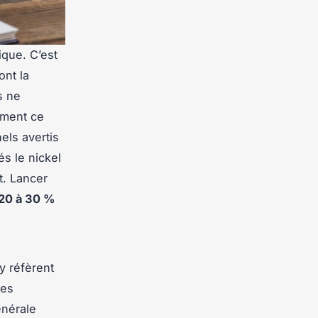
ique. C’est
ont la
s ne
ement ce
els avertis
és le nickel
t. Lancer
20 à 30 %
y réfèrent
ces
énérale