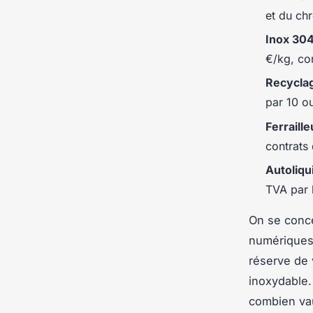
et du ch
Inox 30
€/kg, co
Recycla
par 10 ou
Ferraille
contrats 
Autoliqu
TVA par l
On se conce
numériques 
réserve de 
inoxydable.
combien vau