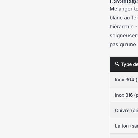
L'avantage 
Mélanger t
blanc au fer
hiérarchie 
soigneuseme
pas qu’une 
🔍 Type d
Inox 304 (
Inox 316 (
Cuivre (dé
Laiton (sa