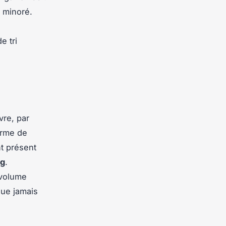
f minoré.
e tri
vre, par
orme de
nt présent
kg
.
 volume
que jamais