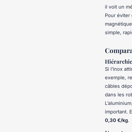
il voit un 
Pour éviter 
magnétiques
simple, rapi
Comparati
Hiérarchie
Si l’inox at
exemple, r
câbles dépo
dans les ro
L’aluminium
important. 
0,30 €/kg
.