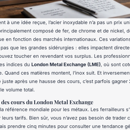
nt à une idée reçue, l’acier inoxydable n’a pas un prix un
 principalement composé de fer, de chrome et de nickel, d
tue en fonction des marchés internationaux. Ces variation
pas que les grandes sidérurgies : elles impactent direct
uvez toucher en revendant vos surplus. Les professionn
 les indices du
London Metal Exchange (LME)
, où sont cot
e. Quand ces matières montent, l’inox suit. Et inversemen
 juste après une hausse des cours, c’est parfois gagner
le volume total.
e des cours du London Metal Exchange
la référence mondiale pour les métaux. Les ferrailleurs s’
 leurs tarifs. Bien sûr, vous n’avez pas besoin de trader 
is prendre cinq minutes pour consulter une tendance g