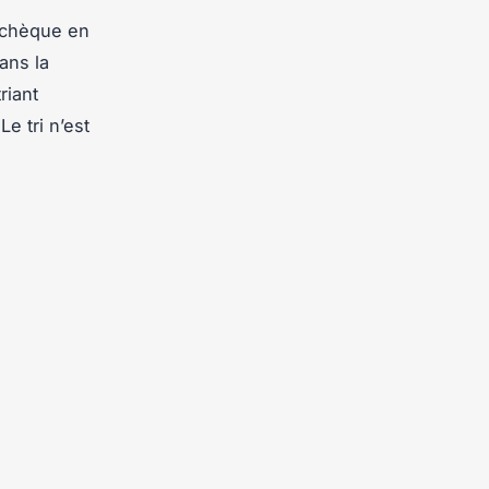
 chèque en
dans la
triant
e tri n’est