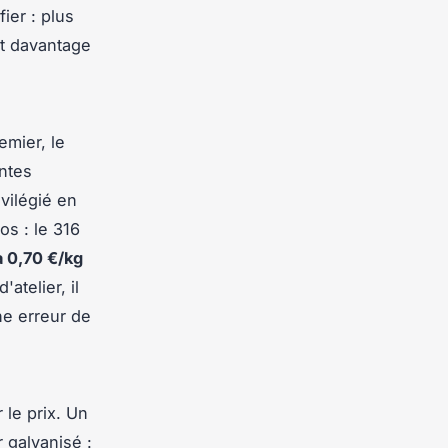
ier : plus
nt davantage
emier, le
entes
ivilégié en
os : le 316
à 0,70 €/kg
atelier, il
e erreur de
 le prix. Un
 galvanisé :