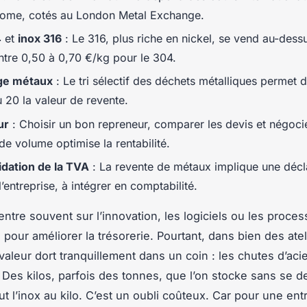
rome, cotés au London Metal Exchange.
4
et
inox 316
: Le 316, plus riche en nickel, se vend au-dess
ntre 0,50 à 0,70 €/kg pour le 304.
ge métaux
: Le tri sélectif des déchets métalliques permet d
 20 la valeur de revente.
ur
: Choisir un bon repreneur, comparer les devis et négoci
de volume optimise la rentabilité.
idation de la TVA
: La revente de métaux implique une décl
’entreprise, à intégrer en comptabilité.
ntre souvent sur l’innovation, les logiciels ou les proce
pour améliorer la trésorerie. Pourtant, dans bien des atel
valeur dort tranquillement dans un coin : les chutes d’aci
 Des kilos, parfois des tonnes, que l’on stocke sans se 
t l’inox au kilo. C’est un oubli coûteux. Car pour une ent