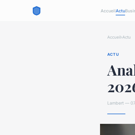
Accueil
Actu
Busi
Accueil
›
Actu
ACTU
Anal
2026
Lambert — 07