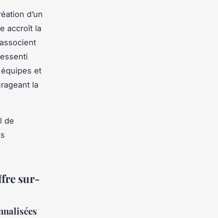
réation d’un
 accroît la
 associent
essenti
s équipes et
urageant la
l de
es
ffre sur-
nnalisées