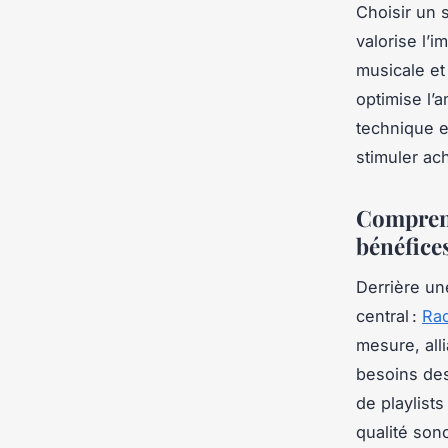
Choisir un s
valorise l’
musicale et
optimise l’
technique et
stimuler ac
Comprendr
bénéfices
Derrière un
central :
Ra
mesure, all
besoins des
de playlists
qualité son