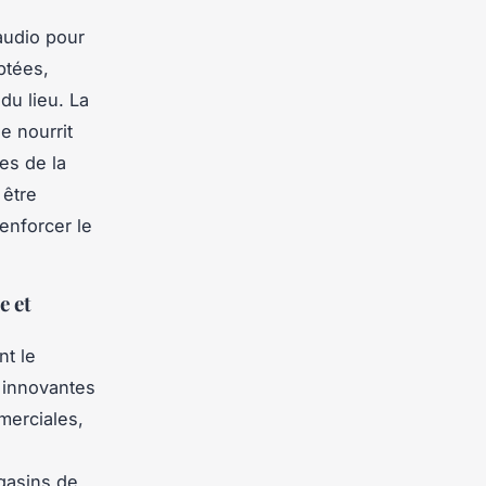
audio pour
ptées,
du lieu. La
e nourrit
es de la
 être
enforcer le
e et
nt le
 innovantes
merciales,
gasins de