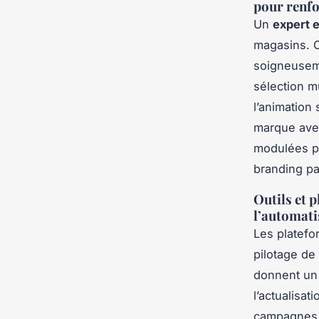
pour renfo
Un
expert e
magasins. C
soigneuseme
sélection mu
l’animation
marque ave
modulées po
branding par
Outils et 
l’automati
Les platefor
pilotage de
donnent un 
l’actualisat
campagnes d