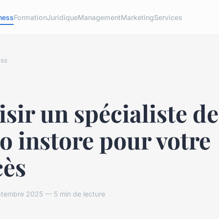
ness
Formation
Juridique
Management
Marketing
Services
ess
sir un spécialiste de
o instore pour votre
cès
ptembre 2025 — 5 min de lecture