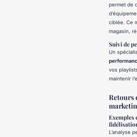
permet de d
d’équipemen
ciblée. Ce m
magasin, ré
Suivi de p
Un spéciali
performance
vos playlist
maintenir l’
Retours d
marketin
Exemples c
fidélisatio
L’analyse p