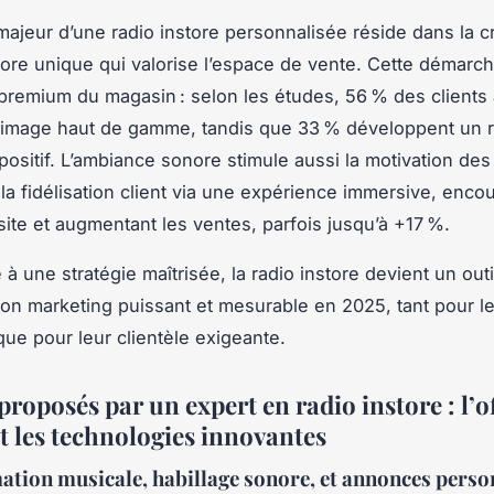
majeur d’une radio instore personnalisée réside dans la c
ore unique qui valorise l’espace de vente. Cette démarche
premium du magasin : selon les études, 56 % des clients
 image haut de gamme, tandis que 33 % développent un r
 positif. L’ambiance sonore stimule aussi la motivation de
 la fidélisation client via une expérience immersive, enco
site et augmentant les ventes, parfois jusqu’à +17 %.
 à une stratégie maîtrisée, la radio instore devient un outi
tion marketing puissant et mesurable en 2025, tant pour l
ue pour leur clientèle exigeante.
proposés par un expert en radio instore : l’o
t les technologies innovantes
ion musicale, habillage sonore, et annonces perso