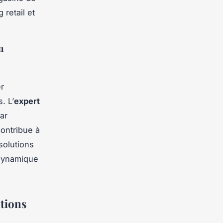
 retail et
n
er
. L’
expert
ar
ontribue à
solutions
 dynamique
tions