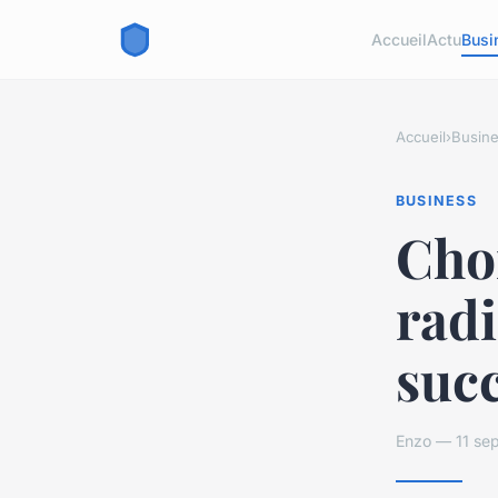
Accueil
Actu
Busi
Accueil
›
Busin
BUSINESS
Choi
radi
suc
Enzo — 11 se