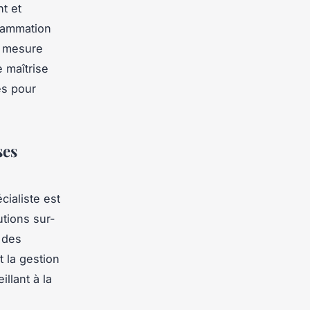
nt et
grammation
r mesure
e maîtrise
es pour
ses
ialiste est
utions sur-
 des
 la gestion
illant à la