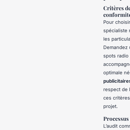
Critères d
conformit
Pour choisir
spécialiste m
les particu
Demandez un
spots radio
accompagnem
optimale né
publicitair
respect de l
ces critère
projet.
Processus 
L’audit com