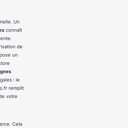
rielle. Un
es
connaît
vente.
isation de
opose un
store
gnes
gales : le
.fr remplit
de votre
erce. Cela