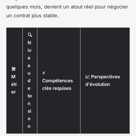
quelques mois, devient un atout réel pour négocier
un contrat plus stable.
🔍
N
iv
e
a
🛠️
u
⚡
M
📈 Perspectives
d
Compétences
éti
d'évolution
e
clés requises
er
te
n
si
o
n