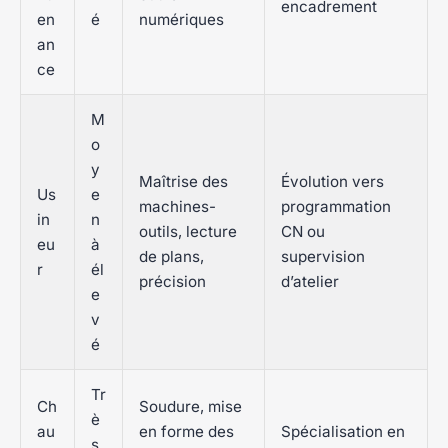
encadrement
en
é
numériques
an
ce
M
o
y
Maîtrise des
Évolution vers
Us
e
machines-
programmation
in
n
outils, lecture
CN ou
eu
à
de plans,
supervision
r
él
précision
d’atelier
e
v
é
Tr
Ch
Soudure, mise
è
au
en forme des
Spécialisation en
s