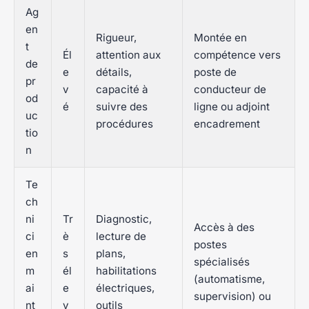
Ag
en
Rigueur,
Montée en
t
Él
attention aux
compétence vers
de
e
détails,
poste de
pr
v
capacité à
conducteur de
od
é
suivre des
ligne ou adjoint
uc
procédures
encadrement
tio
n
Te
ch
ni
Tr
Diagnostic,
Accès à des
ci
è
lecture de
postes
en
s
plans,
spécialisés
m
él
habilitations
(automatisme,
ai
e
électriques,
supervision) ou
nt
v
outils