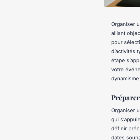
Organiser 
alliant obj
pour sélect
d’activités 
étape s’app
votre événe
dynamisme
Préparer
Organiser 
qui s’appuie
définir pré
dates souha