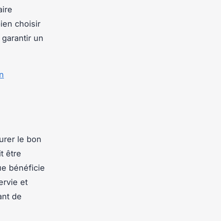
aire
ien choisir
garantir un
n
urer le bon
t être
ue bénéficie
ervie et
ant de