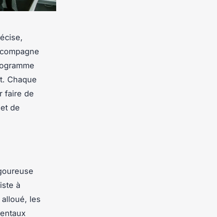
écise,
 accompagne
programme
get. Chaque
r faire de
 et de
igoureuse
iste à
alloué, les
mentaux