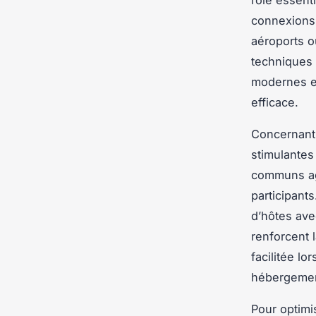
connexions 
aéroports o
techniques 
modernes e
efficace.
Concernant 
stimulantes
communs agr
participant
d’hôtes ave
renforcent l
facilitée l
hébergemen
Pour optimis