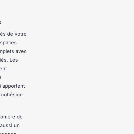
s
cès de votre
espaces
omplets avec
iés. Les
ent
e
i apportent
la cohésion
 nombre de
 aussi un
e bonnes