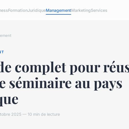
ness
Formation
Juridique
Management
Marketing
Services
ement
NT
de complet pour réus
e séminaire au pays
que
tobre 2025 — 10 min de lecture