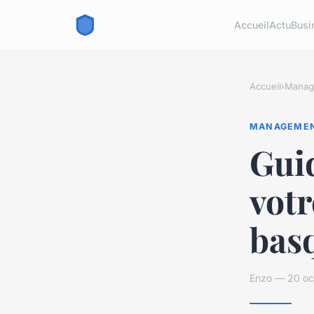
Accueil
Actu
Busi
Accueil
›
Manag
MANAGEME
Gui
votr
bas
Enzo — 20 oc