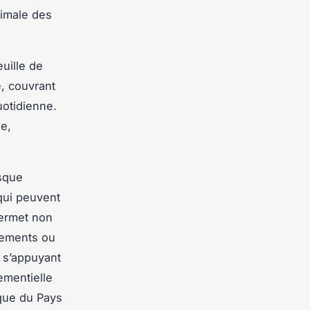
timale des
uille de
e, couvrant
uotidienne.
e,
asque
qui peuvent
permet non
cements ou
n s’appuyant
nementielle
que du Pays