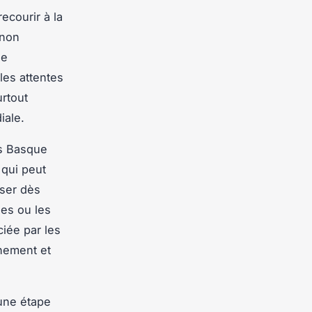
ecourir à la
 non
de
les attentes
urtout
iale.
ys Basque
 qui peut
nser dès
ues ou les
ciée par les
nnement et
 une étape