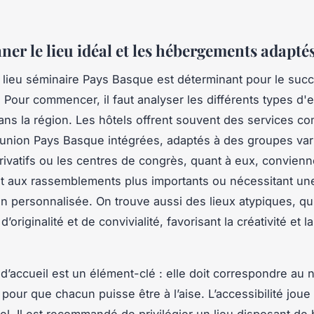
ner le lieu idéal et les hébergements adapté
 lieu séminaire Pays Basque est déterminant pour le suc
Pour commencer, il faut analyser les différents types d'
ns la région. Les hôtels offrent souvent des services c
éunion Pays Basque intégrées, adaptés à des groupes var
ivatifs ou les centres de congrès, quant à eux, convienn
t aux rassemblements plus importants ou nécessitant un
on personnalisée. On trouve aussi des lieux atypiques, qu
’originalité et de convivialité, favorisant la créativité et 
 d’accueil est un élément-clé : elle doit correspondre au
 pour que chacun puisse être à l’aise. L’accessibilité joue
iel. Il est recommandé de privilégier un lieu disposant d