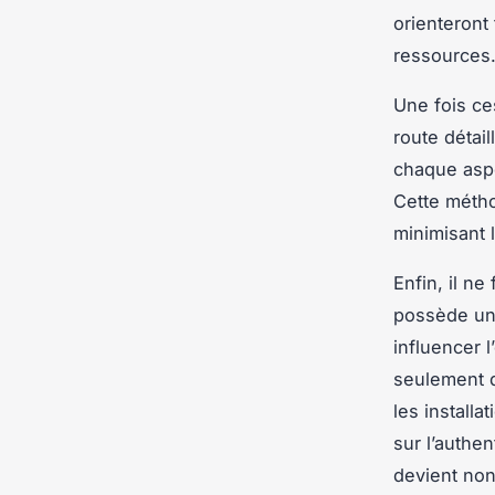
orienteront 
ressources
Une fois ce
route détail
chaque aspe
Cette métho
minimisant 
Enfin, il ne
possède une
influencer 
seulement d
les install
sur l’authen
devient non