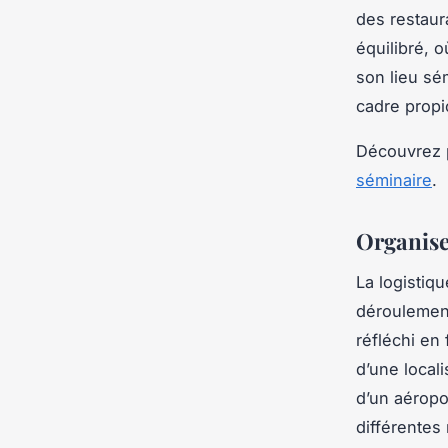
des restaura
équilibré, o
son lieu sé
cadre propic
Découvrez 
séminaire
.
Organiser
La logistiq
déroulement
réfléchi en
d’une local
d’un aéropor
différentes