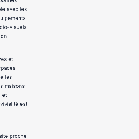
ble avec les
équipements
dio-visuels
ion
ves et
espaces
e les
des maisons
 et
ivialité est
 site proche